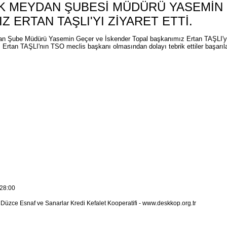
K MEYDAN ŞUBESİ MÜDÜRÜ YASEMİN
Z ERTAN TAŞLI'YI ZİYARET ETTİ.
 Şube Müdürü Yasemin Geçer ve İskender Topal başkanımız Ertan TAŞLI'yı z
Ertan TAŞLI'nın TSO meclis başkanı olmasından dolayı tebrik ettiler başarılar
28:00
üzce Esnaf ve Sanarlar Kredi Kefalet Kooperatifi - www.deskkop.org.tr