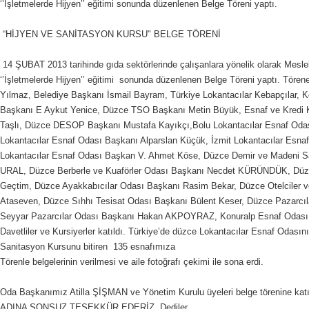
‘’İşletmelerde Hijyen’’ eğitimi sonunda düzenlenen Belge Töreni yaptı.
“HİJYEN VE SANİTASYON KURSU" BELGE TÖRENİ
14 ŞUBAT 2013 tarihinde gıda sektörlerinde çalışanlara yönelik olarak Mesle
‘’İşletmelerde Hijyen’’ eğitimi sonunda düzenlenen Belge Töreni yaptı. Törene
Yılmaz, Belediye Başkanı İsmail Bayram, Türkiye Lokantacılar Kebapçılar, K
Başkanı E Aykut Yenice, Düzce TSO Başkanı Metin Büyük, Esnaf ve Kredi K
Taşlı, Düzce DESOP Başkanı Mustafa Kayıkçı,Bolu Lokantacılar Esnaf Oda
Lokantacılar Esnaf Odası Başkanı Alparslan Küçük, İzmit Lokantacılar Esna
Lokantacılar Esnaf Odası Başkan V. Ahmet Köse, Düzce Demir ve Madeni S
URAL, Düzce Berberle ve Kuaförler Odası Başkanı Necdet KÜRÜNDÜK, Düzce
Geçtim, Düzce Ayakkabıcılar Odası Başkanı Rasim Bekar, Düzce Otelciler 
Ataseven, Düzce Sıhhı Tesisat Odası Başkanı Bülent Keser, Düzce Pazarcı
Seyyar Pazarcılar Odası Başkanı Hakan AKPOYRAZ, Konuralp Esnaf Odası Ba
Davetliler ve Kursiyerler katıldı. Türkiye’de düzce Lokantacılar Esnaf Odası
Sanitasyon Kursunu bitiren 135 esnafımıza
Törenle belgelerinin verilmesi ve aile fotoğrafı çekimi ile sona erdi.
Oda Başkanımız Atilla ŞİŞMAN ve Yönetim Kurulu üyeleri belge törenine ka
ADINA SONSUZ TEŞEKKÜR EDERİZ. Dediler.