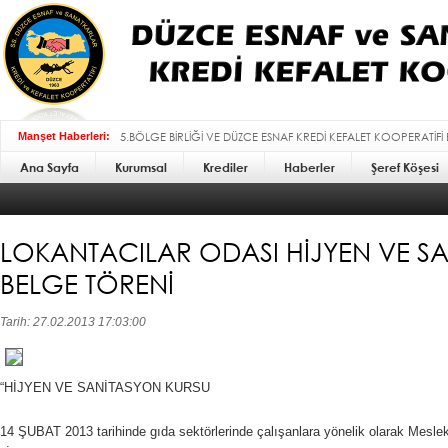
5.BÖLGE BİRLİĞİ VE DÜZCE ESNAF KREDİ KEFALET KOOPERATİFİ
Manşet Haberleri:
Ana Sayfa
Kurumsal
BAYRAMI MESAJI :
Krediler
Haberler
Şeref Köşesi
LOKANTACILAR ODASI HİJYEN VE S
BELGE TÖRENİ
Tarih: 27.02.2013 17:03:00
“HİJYEN VE SANİTASYON KURSU
14 ŞUBAT 2013 tarihinde gıda sektörlerinde çalışanlara yönelik olarak Meslek