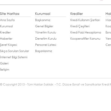
Site Haritası
Kurumsal
Krediler
Ha
Ana Sayfa
Başkanımız
Kredi Kullanım Şartları
Man
Kurumsal
Genel Bilgiler
Kredi Çeşitleri
Koo
Krediler
Yönetim Kurulu
Kredi Faizi Hesaplama
Esn
Haberler
Denetim Kurulu
Kooperatifler Kanunu
Yer
Şeref Köşesi
Personel Listesi
Cen
Sıkça Sorulan Sorular
Başarılarımız
İnternet Bilgi Sistemi
Galeri
İletişim
© Copyright 2013 - Tüm Hakları Saklıdır. - T.C. Düzce Esnaf ve Sanatkarlar Kredi 