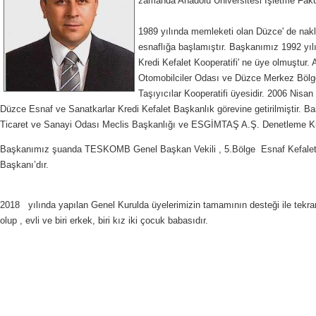
zamanda Anadolu Üniversitesi İşletme Fakü
1989 yılında memleketi olan Düzce' de nakli
esnaflığa başlamıştır. Başkanımız 1992 yı
Kredi Kefalet Kooperatifi' ne üye olmuştur
Otomobilciler Odası ve Düzce Merkez Böl
Taşıyıcılar Kooperatifi üyesidir. 2006 Nisa
Düzce Esnaf ve Sanatkarlar Kredi Kefalet Başkanlık görevine getirilmiştir.
Ticaret ve Sanayi Odası Meclis Başkanlığı ve ESGİMTAŞ A.Ş. Denetleme Kur
Başkanımız şuanda TESKOMB Genel Başkan Vekili , 5.Bölge Esnaf Kefalet Ko
Başkanı’dır.
2018 yılında yapılan Genel Kurulda üyelerimizin tamamının desteği ile tekr
olup , evli ve biri erkek, biri kız iki çocuk babasıdır.