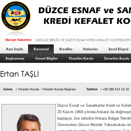
5.BÖLGE BİRLİĞİ VE DÜZCE ESNAF KREDİ KEFALET KOOPERATİFİ
Manşet Haberleri:
Ana Sayfa
Kurumsal
BAYRAMI MESAJI :
Krediler
Haberler
Şeref Köşesi
Başkanımız
Genel Bilgiler
Yönetim Kurulu
Denetim Kurulu
Ertan TAŞLI
Görev
:
Yönetim Kurulu - Yönetim Kurulu Başkanı
Telefon
:
+90 380 514 15 10
Düzce Esnaf ve Sanatkarlar Kredi ve Kefa
20 Kasım 1969 yılında Ankara' da doğmuştur
başlayıp, lise tahsilini Ankara Balgat Tekn
Üniversitesi Düzce Meslek Yüksekokulu ot