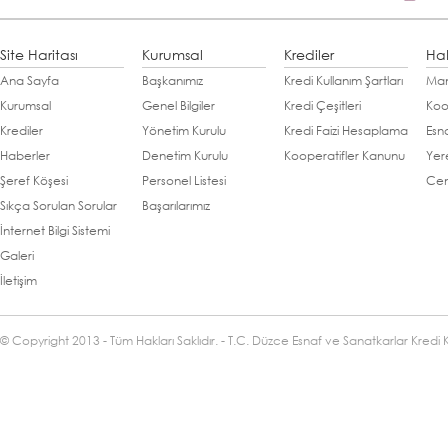
Site Haritası
Kurumsal
Krediler
Ha
Ana Sayfa
Başkanımız
Kredi Kullanım Şartları
Man
Kurumsal
Genel Bilgiler
Kredi Çeşitleri
Koo
Krediler
Yönetim Kurulu
Kredi Faizi Hesaplama
Esn
Haberler
Denetim Kurulu
Kooperatifler Kanunu
Yer
Şeref Köşesi
Personel Listesi
Cen
Sıkça Sorulan Sorular
Başarılarımız
İnternet Bilgi Sistemi
Galeri
İletişim
© Copyright 2013 - Tüm Hakları Saklıdır. - T.C. Düzce Esnaf ve Sanatkarlar Kredi 