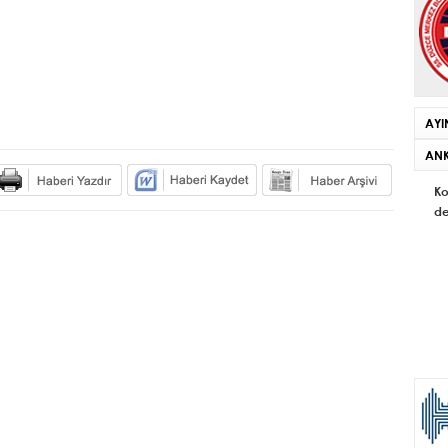
AYI
ANK
Ko
de