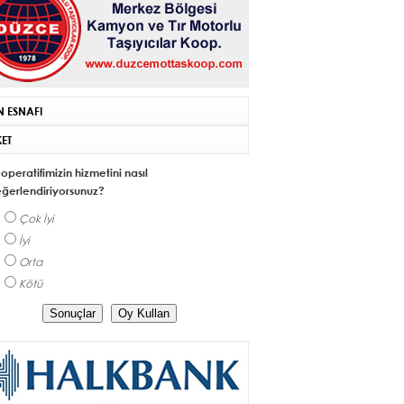
N ESNAFI
ET
operatifimizin hizmetini nasıl
ğerlendiriyorsunuz?
Çok İyi
İyi
Orta
Kötü