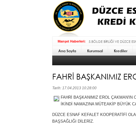
5.BÖLGE BİRLİĞİ VE DÜZCE E
Manşet Haberleri:
Ana Sayfa
Kurumsal
BAYRAMI MESAJI :
Krediler
FAHRİ BAŞKANIMIZ E
Tarih: 17.04.2013 10:28:00
FAHRİ BAŞKANIMIZ EROL ÇAKMAN'IN
İKİNDİ NAMAZINA MÜTEAKİP BÜYÜK C
DÜZCE ESNAF KEFALET KOOPERATİFİ OL
BAŞSAĞLIĞI DİLERİZ.