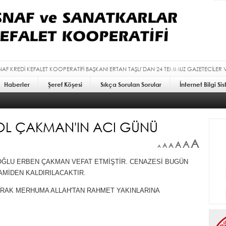
SNAF KREDİ KEFALET KOOPERATİFİ BAŞKANI ERTAN TAŞLI’DAN 24 TEMMUZ GAZETECİLER 
Haberler
Şeref Köşesi
Sıkça Sorulan Sorular
İnternet Bilgi Si
ROL ÇAKMAN'IN ACI GÜNÜ
A
A
A
A
A
A
 OĞLU ERBEN ÇAKMAN VEFAT ETMİŞTİR. CENAZESİ BUGÜN
AMİDEN KALDIRILACAKTIR.
ARAK MERHUMA ALLAH'TAN RAHMET YAKINLARINA