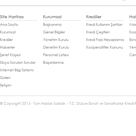
Site Haritası
Kurumsal
Krediler
Ha
Ana Sayfa
Başkanımız
Kredi Kullanım Şartları
Man
Kurumsal
Genel Bilgiler
Kredi Çeşitleri
Koo
Krediler
Yönetim Kurulu
Kredi Faizi Hesaplama
Esn
Haberler
Denetim Kurulu
Kooperatifler Kanunu
Yer
Şeref Köşesi
Personel Listesi
Cen
Sıkça Sorulan Sorular
Başarılarımız
İnternet Bilgi Sistemi
Galeri
İletişim
© Copyright 2013 - Tüm Hakları Saklıdır. - T.C. Düzce Esnaf ve Sanatkarlar Kredi 