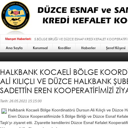
5.BÖLGE BİRLİĞİ VE DÜZCE ESNAF KREDİ KEFALET KOOPERATİFİ
Manşet Haberleri:
Ana Sayfa
Kurumsal
BAYRAMI MESAJI :
Krediler
Haberler
Şeref Köşesi
HALKBANK KOCAELİ BÖLGE KOORD
ALİ KILIÇLI VE DÜZCE HALKBANK ŞU
SADETTİN EREN KOOPERATİFİMİZİ ZİYA
Tarih: 26.05.2021 15:15:00
Halkbank Kocaeli Bölge Koordinatörü Dursun Ali Kılıçlı ve Düzce
Eren Düzce Kooperatifimizde 5.Bölge Birliği ve Düzce Esnaf Kefale
Taşlı’yı ziyaret etti. Ziyarette kendilerini Düzce Esnaf Kefalet Koopera