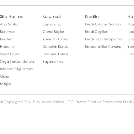
Site Haritası
Kurumsal
Krediler
Ha
Ana Sayfa
Başkanımız
Kredi Kullanım Şartları
Man
Kurumsal
Genel Bilgiler
Kredi Çeşitleri
Koo
Krediler
Yönetim Kurulu
Kredi Faizi Hesaplama
Esn
Haberler
Denetim Kurulu
Kooperatifler Kanunu
Yer
Şeref Köşesi
Personel Listesi
Cen
Sıkça Sorulan Sorular
Başarılarımız
İnternet Bilgi Sistemi
Galeri
İletişim
© Copyright 2013 - Tüm Hakları Saklıdır. - T.C. Düzce Esnaf ve Sanatkarlar Kredi 