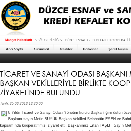
5.BÖLGE BİRLİĞİ VE DÜZCE ESNAF KREDİ KEFALET KOOPERATİFİ
Manşet Haberleri:
Ana Sayfa
Kurumsal
BAYRAMI MESAJI :
Krediler
Haberler
Şeref Köşesi
TİCARET VE SANAYİ ODASI BAŞKANI 
BAŞKAN VEKİLLERİYLE BİRLİKTE KOOP
ZİYARETİNDE BULUNDU
Tarih: 25.06.2013 12:20:00
8 Yıldır Ticaret ve Sanayi Odası Yönetim kurulu Başkanlığını üstün özve
Başkanı sayın Metin BÜYÜK Başkan Vekilleri Selahattin ESEN ve Bahri
kapsamında kooperatifimizi ziyaret etti. Başkanımız Ertan TAŞLI ; Sayın Met