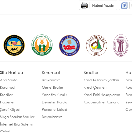
Site Haritası
Kurumsal
Krediler
Ha
Ana Sayfa
Başkanımız
Kredi Kullanım Şartları
Man
Kurumsal
Genel Bilgiler
Kredi Çeşitleri
Koo
Krediler
Yönetim Kurulu
Kredi Faizi Hesaplama
Esn
Haberler
Denetim Kurulu
Kooperatifler Kanunu
Yer
Şeref Köşesi
Personel Listesi
Cen
Sıkça Sorulan Sorular
Başarılarımız
İnternet Bilgi Sistemi
Galeri