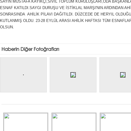
SAYIN MUSTAFA KAYIKÇI,SİVİL TOPLUM KURULUŞLARI,ODA BAŞKANL
ESNAF KATILDI.SAYGI DURUŞU VE İSTİKLAL MARŞI'NIN ARDINDAN AHİ
SONRASINDA AHİLİK PİLAVI DAĞITILDI. DÜZCEDE DE HERYIL OLDUĞU 
KUTLANMIŞ OLDU. 23-28 EYLÜL ARASI AHİLİK HAFTASI TÜM ESNAFLA
OLSUN.
Haberin Diğer Fotoğrafları