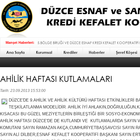
5.BÖLGE BİRLİĞİ VE DÜZCE ESNAF KREDİ KEFALET KOOPERATİFİ
Manşet Haberleri:
Ana Sayfa
Kurumsal
BAYRAMI MESAJI :
Krediler
Haberler
Şeref Köşesi
AHİLİK HAFTASI KUTLAMALARI
Tarih: 23.09.2013 15:53:00
DÜZCE'DE 9.AHİLİK VE AHİLİK KÜLTÜRÜ HAFTASI ETKİNLİKLERİ BA
TEŞKİLATLANMA MODELİDİR. AHİLİK İYİ AHLAKIN,DOĞRULUĞUN,
KISACASI BU GÜZEL MEZİYETLERİN BİRLEŞTİĞİ BİR SOSYO-EKONOM
AHİLİK HAFTASI DÜZCE'DE DE KUTLANDI VE KUTLAMALARDA SAYIN V
KOMUTANI SAYIN RAMAZAN AKÇA,CUMHURİYETBAŞSAVCISI SAYIN 
SAYIN ALİ DİLBER,ESNAF KEFALET KOOPERATİFİ BAŞKANI SAYIN ERT