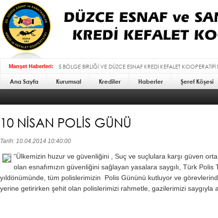
5.BÖLGE BİRLİĞİ VE DÜZCE ESNAF KREDİ KEFALET KOOPERATİFİ
Manşet Haberleri:
Ana Sayfa
Kurumsal
BAYRAMI MESAJI :
Krediler
Haberler
Şeref Köşesi
10 NİSAN POLİS GÜNÜ
Tarih: 10.04.2014 10:40:00
“
Ülkemizin huzur ve güvenliğini ,
Suç ve suçlulara karşı güven or
olan esnafımızın güvenliğini sağlayan yasalara saygılı,
T
ürk Polis 
yıldönümünde, tüm polislerimizin Polis Gününü kutluyor ve görevlerinde 
yerine getirirken şehit olan polislerimizi rahmetle, gazilerimizi saygıyla 