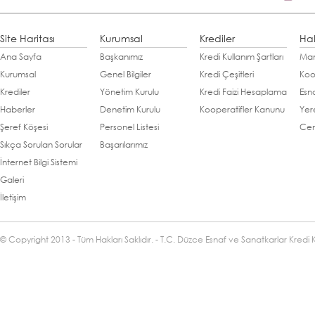
Site Haritası
Kurumsal
Krediler
Ha
Ana Sayfa
Başkanımız
Kredi Kullanım Şartları
Man
Kurumsal
Genel Bilgiler
Kredi Çeşitleri
Koo
Krediler
Yönetim Kurulu
Kredi Faizi Hesaplama
Esn
Haberler
Denetim Kurulu
Kooperatifler Kanunu
Yer
Şeref Köşesi
Personel Listesi
Cen
Sıkça Sorulan Sorular
Başarılarımız
İnternet Bilgi Sistemi
Galeri
İletişim
© Copyright 2013 - Tüm Hakları Saklıdır. - T.C. Düzce Esnaf ve Sanatkarlar Kredi 