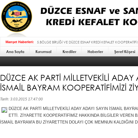
5.BÖLGE BİRLİĞİ VE DÜZCE ESNAF KREDİ KEFALET KOOPERATİFİ
Manşet Haberleri:
Ana Sayfa
Kurumsal
BAYRAMI MESAJI :
Krediler
Haberler
Şeref Köşesi
DÜZCE AK PARTİ MİLLETVEKİLİ ADAY
İSMAİL BAYRAM KOOPERATİFİMİZİ ZİY
Tarih: 3.03.2015 17:47:00
DÜZCE AK PARTİ MİLLETVEKİLİ ADAY ADAYI SAYIN İSMAİL BAYR
ETTİ. ZİYARETTE KOOPERATİFİMİZ HAKKINDA BİLGİLER VEREN B
İSMAİL BAYRAM'A BU ZİYARETTEN DOLAYI ÇOK MEMNUN KALDIĞINI D