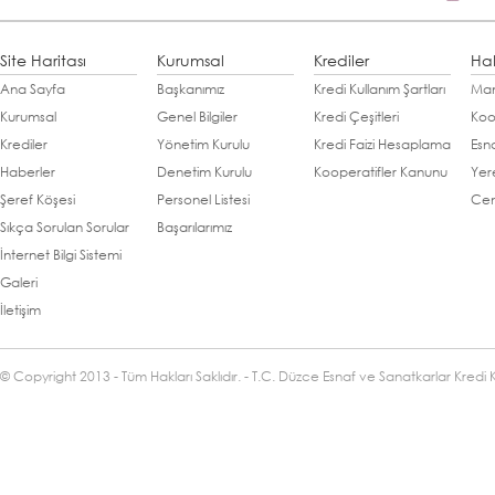
Site Haritası
Kurumsal
Krediler
Ha
Ana Sayfa
Başkanımız
Kredi Kullanım Şartları
Man
Kurumsal
Genel Bilgiler
Kredi Çeşitleri
Koo
Krediler
Yönetim Kurulu
Kredi Faizi Hesaplama
Esn
Haberler
Denetim Kurulu
Kooperatifler Kanunu
Yer
Şeref Köşesi
Personel Listesi
Cen
Sıkça Sorulan Sorular
Başarılarımız
İnternet Bilgi Sistemi
Galeri
İletişim
© Copyright 2013 - Tüm Hakları Saklıdır. - T.C. Düzce Esnaf ve Sanatkarlar Kredi 