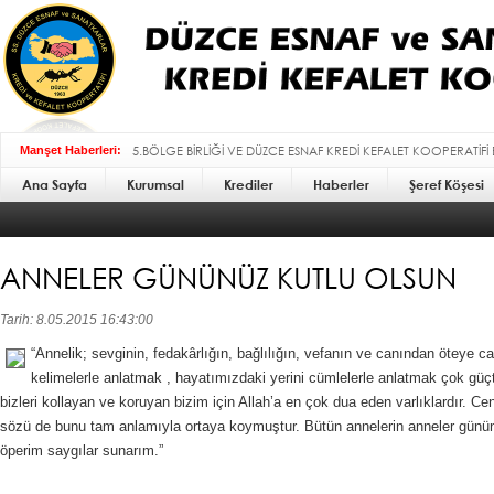
5.BÖLGE BİRLİĞİ VE DÜZCE ESNAF KREDİ KEFALET KOOPERATİFİ
Manşet Haberleri:
Ana Sayfa
Kurumsal
BAYRAMI MESAJI :
Krediler
Haberler
Şeref Köşesi
ANNELER GÜNÜNÜZ KUTLU OLSUN
Tarih: 8.05.2015 16:43:00
“Annelik; sevginin, fedakârlığın, bağlılığın, vefanın ve canından öteye 
kelimelerle anlatmak , hayatımızdaki yerini cümlelerle anlatmak çok güç
bizleri kollayan ve koruyan bizim için Allah’a en çok dua eden varlıklardır. Ce
sözü de bunu tam anlamıyla ortaya koymuştur. Bütün annelerin anneler gününü
öperim saygılar sunarım.”