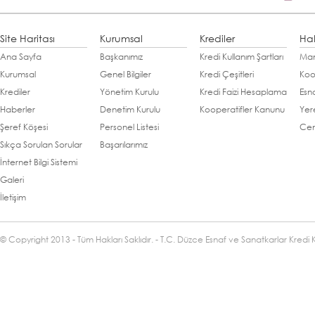
Site Haritası
Kurumsal
Krediler
Ha
Ana Sayfa
Başkanımız
Kredi Kullanım Şartları
Man
Kurumsal
Genel Bilgiler
Kredi Çeşitleri
Koo
Krediler
Yönetim Kurulu
Kredi Faizi Hesaplama
Esn
Haberler
Denetim Kurulu
Kooperatifler Kanunu
Yer
Şeref Köşesi
Personel Listesi
Cen
Sıkça Sorulan Sorular
Başarılarımız
İnternet Bilgi Sistemi
Galeri
İletişim
© Copyright 2013 - Tüm Hakları Saklıdır. - T.C. Düzce Esnaf ve Sanatkarlar Kredi 