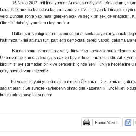
16 Nisan 2017 tarihinde yapılan Anayasa değişikliği referandum çalışmalar
buldu.Halkımız bu konudaki kararını verdi ve ‘EVET’ diyerek Türkiye’nin yöne
verdi.Bundan sonra yapılması gereken açık ve seçik bir şekilde ortadadır . 
ülkemizi daha iyi yarınlara ulaştırmaktır.
Halkımızın verdiği kararın üzerinde farklı spekülasyonlar yapmak doğru 
halkımıza fikrini anlatan tüm partilerin demokrasi gereği yaptığı çalışmalara t
Bundan sonra ekonomimiz ve iş dünyamızı sarsacak hareketlerden uzak 
Ülkemizin gelişmesi adına çalışmak en büyük hedefimiz olmalıdır. Artık yen
birbirimizi ayrıştırmadan birlik ve beraberlik içinde Yeni Türkiye hedeflerine 
çalışmaya devam edeceğiz.
Bu vesile ile yeni yönetim sistemimizin Ülkemize ,Düzce’mize ,iş dünya
sağlamasını ; Bu süreçte kaybedenin olmadığını kazananın Türk Milleti olduğu
kurulu adına saygılar sunarım.