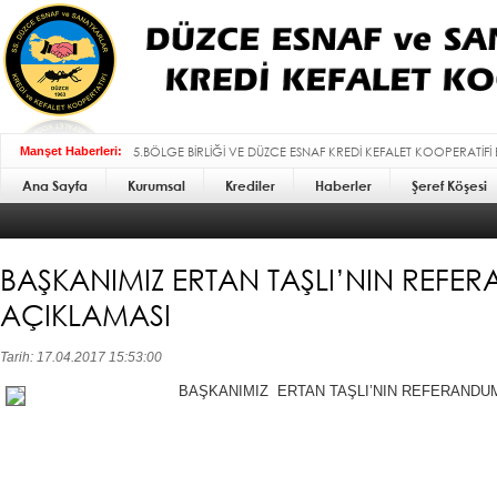
5.BÖLGE BİRLİĞİ VE DÜZCE ESNAF KREDİ KEFALET KOOPERATİFİ
Manşet Haberleri:
Ana Sayfa
Kurumsal
BAYRAMI MESAJI :
Krediler
Haberler
Şeref Köşesi
BAŞKANIMIZ ERTAN TAŞLI’NIN REFE
AÇIKLAMASI
Tarih: 17.04.2017 15:53:00
BAŞKANIMIZ ERTAN TAŞLI’NIN REFERANDU