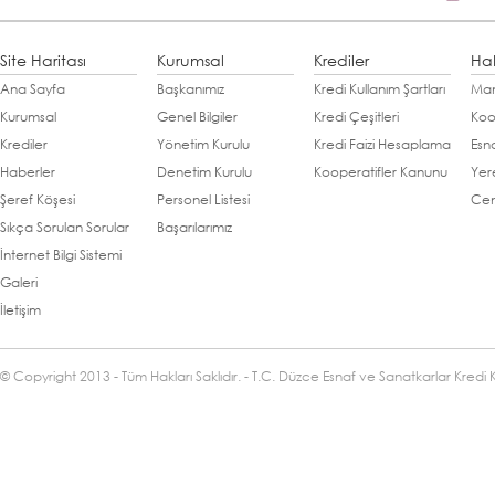
Site Haritası
Kurumsal
Krediler
Ha
Ana Sayfa
Başkanımız
Kredi Kullanım Şartları
Man
Kurumsal
Genel Bilgiler
Kredi Çeşitleri
Koo
Krediler
Yönetim Kurulu
Kredi Faizi Hesaplama
Esn
Haberler
Denetim Kurulu
Kooperatifler Kanunu
Yer
Şeref Köşesi
Personel Listesi
Cen
Sıkça Sorulan Sorular
Başarılarımız
İnternet Bilgi Sistemi
Galeri
İletişim
© Copyright 2013 - Tüm Hakları Saklıdır. - T.C. Düzce Esnaf ve Sanatkarlar Kredi 