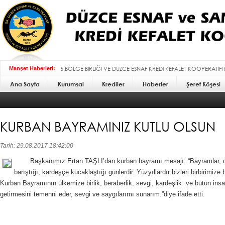
5.BÖLGE BİRLİĞİ VE DÜZCE ESNAF KREDİ KEFALET KOOPERATİFİ
Manşet Haberleri:
Ana Sayfa
Kurumsal
BAYRAMI MESAJI :
Krediler
Haberler
Şeref Köşesi
KURBAN BAYRAMINIZ KUTLU OLSUN
Tarih: 29.08.2017 18:42:00
Başkanımız Ertan TAŞLI’dan kurban bayramı mesajı: “Bayramlar, darg
barıştığı, kardeşçe kucaklaştığı günlerdir. Yüzyıllardır bizleri birbirimiz
Kurban Bayramının ülkemize birlik, beraberlik, sevgi, kardeşlik ve bütün insa
getirmesini temenni eder, sevgi ve saygılarımı sunarım.”diye ifade etti.