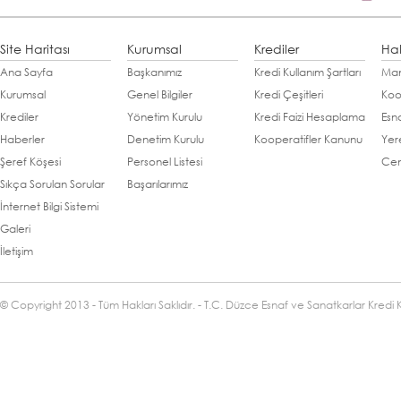
Site Haritası
Kurumsal
Krediler
Ha
Ana Sayfa
Başkanımız
Kredi Kullanım Şartları
Man
Kurumsal
Genel Bilgiler
Kredi Çeşitleri
Koo
Krediler
Yönetim Kurulu
Kredi Faizi Hesaplama
Esn
Haberler
Denetim Kurulu
Kooperatifler Kanunu
Yer
Şeref Köşesi
Personel Listesi
Cen
Sıkça Sorulan Sorular
Başarılarımız
İnternet Bilgi Sistemi
Galeri
İletişim
© Copyright 2013 - Tüm Hakları Saklıdır. - T.C. Düzce Esnaf ve Sanatkarlar Kredi 