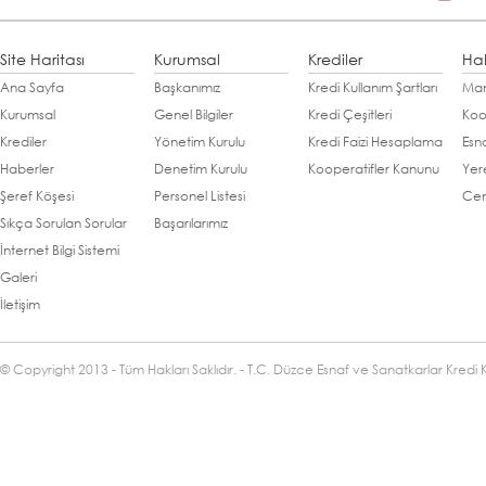
Site Haritası
Kurumsal
Krediler
Ha
Ana Sayfa
Başkanımız
Kredi Kullanım Şartları
Man
Kurumsal
Genel Bilgiler
Kredi Çeşitleri
Koo
Krediler
Yönetim Kurulu
Kredi Faizi Hesaplama
Esn
Haberler
Denetim Kurulu
Kooperatifler Kanunu
Yer
Şeref Köşesi
Personel Listesi
Cen
Sıkça Sorulan Sorular
Başarılarımız
İnternet Bilgi Sistemi
Galeri
İletişim
© Copyright 2013 - Tüm Hakları Saklıdır. - T.C. Düzce Esnaf ve Sanatkarlar Kredi 