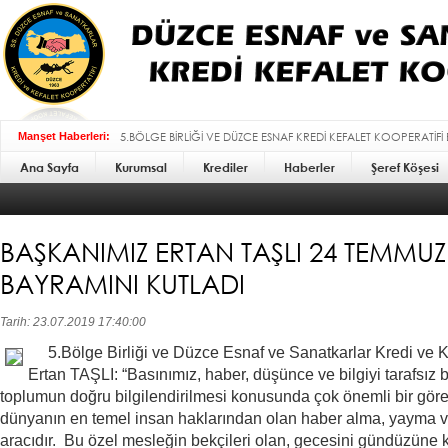
5.BÖLGE BİRLİĞİ VE DÜZCE ESNAF KREDİ KEFALET KOOPERATİFİ
Manşet Haberleri:
Ana Sayfa
Kurumsal
BAYRAMI MESAJI :
Krediler
Haberler
Şeref Köşesi
BAŞKANIMIZ ERTAN TAŞLI 24 TEMMUZ
BAYRAMINI KUTLADI
Tarih: 23.07.2019 17:40:00
5.Bölge Birliği ve Düzce Esnaf ve Sanatkarlar Kredi ve K
Ertan TAŞLI: “Basınımız, haber, düşünce ve bilgiyi tarafsız 
toplumun doğru bilgilendirilmesi konusunda çok önemli bir görev
dünyanın en temel insan haklarından olan haber alma, yayma ve 
aracıdır. Bu özel mesleğin bekçileri olan, gecesini gündüzüne 