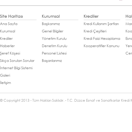
Site Haritası
Kurumsal
Krediler
Ha
Ana Sayfa
Başkanımız
Kredi Kullanım Şartları
Man
Kurumsal
Genel Bilgiler
Kredi Çeşitleri
Koo
Krediler
Yönetim Kurulu
Kredi Faizi Hesaplama
Esn
Haberler
Denetim Kurulu
Kooperatifler Kanunu
Yer
Şeref Köşesi
Personel Listesi
Cen
Sıkça Sorulan Sorular
Başarılarımız
İnternet Bilgi Sistemi
Galeri
İletişim
© Copyright 2013 - Tüm Hakları Saklıdır. - T.C. Düzce Esnaf ve Sanatkarlar Kredi 