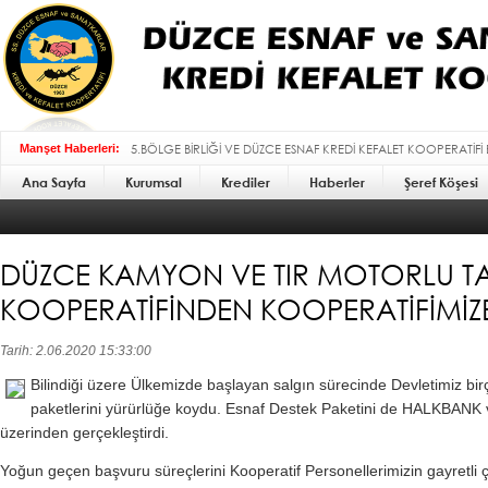
5.BÖLGE BİRLİĞİ VE DÜZCE ESNAF KREDİ KEFALET KOOPERATİFİ
Manşet Haberleri:
Ana Sayfa
Kurumsal
BAYRAMI MESAJI :
Krediler
Haberler
Şeref Köşesi
DÜZCE KAMYON VE TIR MOTORLU TA
KOOPERATİFİNDEN KOOPERATİFİMİZE
Tarih: 2.06.2020 15:33:00
Bilindiği üzere Ülkemizde başlayan salgın sürecinde Devletimiz bi
paketlerini yürürlüğe koydu. Esnaf Destek Paketini de HALKBANK v
üzerinden gerçekleştirdi.
Yoğun geçen başvuru süreçlerini Kooperatif Personellerimizin gayretli