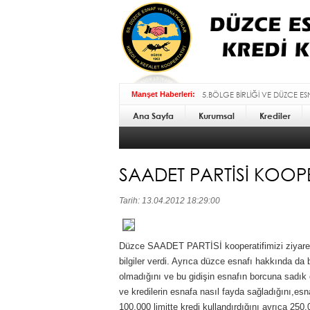
5.BÖLGE BİRLİĞİ VE DÜZCE E
Manşet Haberleri:
Ana Sayfa
Kurumsal
BAYRAMI MESAJI :
Krediler
SAADET PARTİSİ KOOPER
Tarih: 13.04.2012 18:29:00
Düzce SAADET PARTİSİ kooperatifimizi ziyaret 
bilgiler verdi. Ayrıca düzce esnafı hakkında da
olmadığını ve bu gidişin esnafın borcuna sadık 
ve kredilerin esnafa nasıl fayda sağladığını,esn
100.000 limitte kredi kullandırdığını ayrıca 250.0