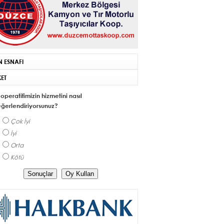
N ESNAFI
ET
operatifimizin hizmetini nasıl
ğerlendiriyorsunuz?
Çok İyi
İyi
Orta
Kötü