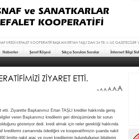
SNAF KREDİ KEFALET KOOPERATİFİ BAŞKANI ERTAN TAŞLI’DAN 24 TEMMUZ GAZETECİLER 
Haberler
Şeref Köşesi
Sıkça Sorulan Sorular
İnternet Bilgi Si
ATİFİMİZİ ZİYARET ETTİ.
A
A
A
A
A
A
etti. Ziyarette Başkanımız Ertan TAŞLI krediler hakkında geniş
 bilgiler veren Başkanımız kredilerin geri dönüşümünde bir sorun
olduğunu gösteriyor dedi. kredi almak için neler gerektiği hakkında
af kredilerini zamanında ödediğini ve kooperatifimizin şuanda nakit
00 limitte nakit araç ve işyeri kredilerinin bulunduğunun bilgilerini