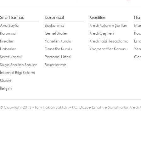
Site Haritası
Kurumsal
Krediler
Ha
Ana Sayfa
Başkanımız
Kredi Kullanım Şartları
Man
Kurumsal
Genel Bilgiler
Kredi Çeşitleri
Koo
Krediler
Yönetim Kurulu
Kredi Faizi Hesaplama
Esn
Haberler
Denetim Kurulu
Kooperatifler Kanunu
Yer
Şeref Köşesi
Personel Listesi
Cen
Sıkça Sorulan Sorular
Başarılarımız
İnternet Bilgi Sistemi
Galeri
İletişim
© Copyright 2013 - Tüm Hakları Saklıdır. - T.C. Düzce Esnaf ve Sanatkarlar Kredi 