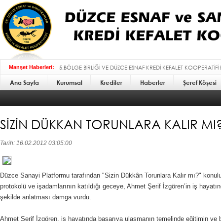
5.BÖLGE BİRLİĞİ VE DÜZCE ESNAF KREDİ KEFALET KOOPERATİFİ
Manşet Haberleri:
Ana Sayfa
Kurumsal
BAYRAMI MESAJI :
Krediler
Haberler
Şeref Köşesi
SİZİN DÜKKAN TORUNLARA KALIR MI
Tarih: 16.02.2012 03:05:00
Düzce Sanayi Platformu tarafından "Sizin Dükkân Torunlara Kalır mı?" konul
protokolü ve işadamlarının katıldığı geceye, Ahmet Şerif İzgören’in iş hayatın
şekilde anlatması damga vurdu.
Ahmet Şerif İzgören, iş hayatında başarıya ulaşmanın temelinde eğitimin ve bi