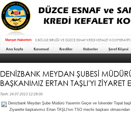
5.BÖLGE BİRLİĞİ VE DÜZCE ESNAF KREDİ KEFALET KOOPERATİFİ
Manşet Haberleri:
Ana Sayfa
Kurumsal
BAYRAMI MESAJI :
Krediler
Haberler
Şeref Köşesi
DENİZBANK MEYDAN ŞUBESİ MÜDÜR
BAŞKANIMIZ ERTAN TAŞLI'YI ZİYARET ET
Tarih: 24.07.2013 12:28:00
Denizbank Meydan Şube Müdürü Yasemin Geçer ve İskender Topal başkan
Ziyarette başkanımız Ertan TAŞLI'nın TSO meclis başkanı olmasından dolay