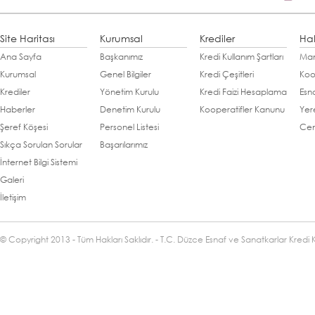
Site Haritası
Kurumsal
Krediler
Ha
Ana Sayfa
Başkanımız
Kredi Kullanım Şartları
Man
Kurumsal
Genel Bilgiler
Kredi Çeşitleri
Koo
Krediler
Yönetim Kurulu
Kredi Faizi Hesaplama
Esn
Haberler
Denetim Kurulu
Kooperatifler Kanunu
Yer
Şeref Köşesi
Personel Listesi
Cen
Sıkça Sorulan Sorular
Başarılarımız
İnternet Bilgi Sistemi
Galeri
İletişim
© Copyright 2013 - Tüm Hakları Saklıdır. - T.C. Düzce Esnaf ve Sanatkarlar Kredi 